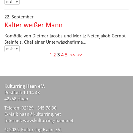
mehr 
22. September
Kalter weißer Mann
Komödie von Dietmar Jacobs und Moritz Netenjakob.Gernot
Steinfels, Chef einer Unterwäschefirma,...
mehr 
1
2
3
4
5
<<
>>
Kulturring Haan e.V.
Postfach 10 14 48
42758 Haan
Telefon: 02129 - 345 78 30
E-Mail: haan@kulturring.net
Internet: www.kulturring-haan.net
© 2026, Kulturring Haan e.V.